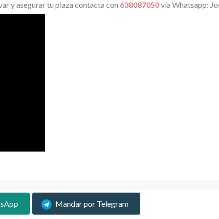
var y asegurar tu plaza contacta con
638087050
vía Whatsapp: Jo
tsApp
Mandar por Telegram