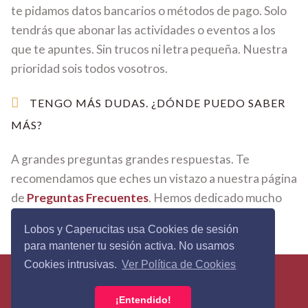
te pidamos datos bancarios o métodos de pago. Solo
tendrás que abonar las actividades o eventos a los
que te apuntes. Sin trucos ni letra pequeña. Nuestra
prioridad sois todos vosotros.
TENGO MÁS DUDAS. ¿DÓNDE PUEDO SABER
MÁS?
A grandes preguntas grandes respuestas. Te
recomendamos que eches un vistazo a nuestra página
de
Preguntas Frecuentes
. Hemos dedicado mucho
tiempo y mimo en cada respuesta.
Lobos y Caperucitas usa Cookies de sesión
para mantener tu sesión activa. No usamos
Cookies intrusivas.
Ver Política de Cookies
Lobos&Caperucitas © 2026 - Todos los derechos
reservados ·
Política de Privacidad
·
Términos y
¡Entendido!