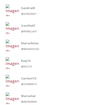
Sandra81
@SANDRA81
Irenilla67
@IRENILLA67
Mariadelao
@MARIADELAO
Raq74
@RAQ74
Carmen10
@CARMEN10
Mariamar
@MARIAMAR