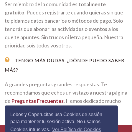
Ser miembro de la comunidad es
totalmente
gratuito
. Puedes registrarte cuando quieras sin que
te pidamos datos bancarios o métodos de pago. Solo
tendrás que abonar las actividades o eventos a los
que te apuntes. Sin trucos ni letra pequeña. Nuestra
prioridad sois todos vosotros.
TENGO MÁS DUDAS. ¿DÓNDE PUEDO SABER
MÁS?
A grandes preguntas grandes respuestas. Te
recomendamos que eches un vistazo a nuestra página
de
Preguntas Frecuentes
. Hemos dedicado mucho
tiempo y mimo en cada respuesta.
Lobos y Caperucitas usa Cookies de sesión
para mantener tu sesión activa. No usamos
Cookies intrusivas.
Ver Política de Cookies