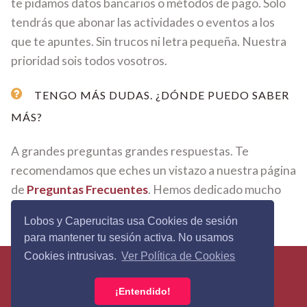
te pidamos datos bancarios o métodos de pago. Solo
tendrás que abonar las actividades o eventos a los
que te apuntes. Sin trucos ni letra pequeña. Nuestra
prioridad sois todos vosotros.
TENGO MÁS DUDAS. ¿DÓNDE PUEDO SABER
MÁS?
A grandes preguntas grandes respuestas. Te
recomendamos que eches un vistazo a nuestra página
de
Preguntas Frecuentes
. Hemos dedicado mucho
tiempo y mimo en cada respuesta.
Lobos y Caperucitas usa Cookies de sesión
para mantener tu sesión activa. No usamos
Cookies intrusivas.
Ver Política de Cookies
Lobos&Caperucitas © 2026 - Todos los derechos
reservados ·
Política de Privacidad
·
Términos y
¡Entendido!
Condiciones
·
Política de Cookies