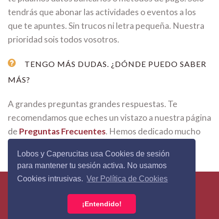
tendrás que abonar las actividades o eventos a los
que te apuntes. Sin trucos ni letra pequeña. Nuestra
prioridad sois todos vosotros.
TENGO MÁS DUDAS. ¿DÓNDE PUEDO SABER
MÁS?
A grandes preguntas grandes respuestas. Te
recomendamos que eches un vistazo a nuestra página
de
Preguntas Frecuentes
. Hemos dedicado mucho
tiempo y mimo en cada respuesta.
Lobos y Caperucitas usa Cookies de sesión
para mantener tu sesión activa. No usamos
Cookies intrusivas.
Ver Política de Cookies
Lobos&Caperucitas © 2026 - Todos los derechos
reservados ·
Política de Privacidad
·
Términos y
¡Entendido!
Condiciones
·
Política de Cookies