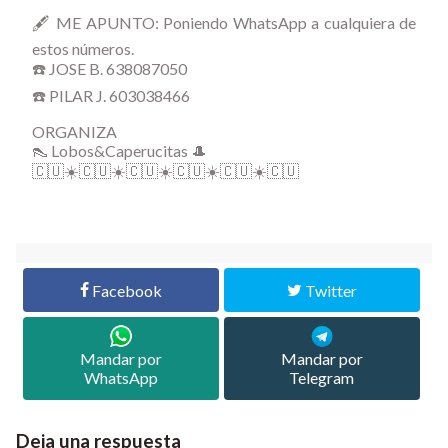
🖋️ ME APUNTO: Poniendo WhatsApp a cualquiera de
estos números.
☎️ JOSE B. 638087050
☎️ PILAR J. 603038466
ORGANIZA
👠 Lobos&Caperucitas 🎩
🇨🇺☀️🇨🇺☀️🇨🇺☀️🇨🇺☀️🇨🇺☀️🇨🇺
Facebook
Twitter
Mandar por
Mandar por
WhatsApp
Telegram
Deja una respuesta