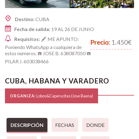
Destino:
CUBA
Fecha de salida:
19 AL 26 DE JUNIO
Requisitos:
🖋️ ME APUNTO:
Precio:
1.450€
Poniendo WhatsApp a cualquiera de
estos números. ☎️ JOSE B. 638087050 ☎️
PILAR J. 603038466
CUBA, HABANA Y VARADERO
ORGANIZA:
Lobos&Caperucitas (Jose Baena)
DESCRIPCIÓN
FECHAS
DONDE