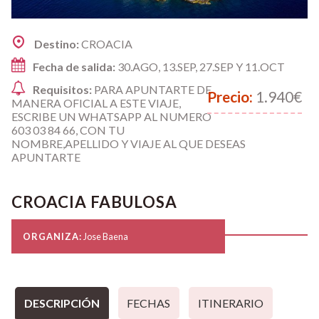
Destino:
CROACIA
Fecha de salida:
30.AGO, 13.SEP, 27.SEP Y 11.OCT
Requisitos:
PARA APUNTARTE DE
Precio:
1.940€
MANERA OFICIAL A ESTE VIAJE,
ESCRIBE UN WHATSAPP AL NUMERO
603 03 84 66, CON TU
NOMBRE,APELLIDO Y VIAJE AL QUE DESEAS
APUNTARTE
CROACIA FABULOSA
ORGANIZA:
Jose Baena
DESCRIPCIÓN
FECHAS
ITINERARIO