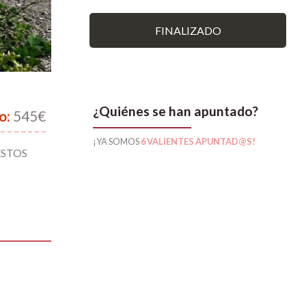
FINALIZADO
¿Quiénes se han apuntado?
o:
545€
¡YA SOMOS
6 VALIENTES APUNTAD@S!
ESTOS