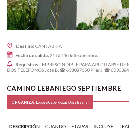
Destino:
CANTABRIA
Fecha de salida:
21 AL 28 de Septiembre.
Requisitos:
IMPRESCINDIBLE PARA APUNTARSE DE
DOS TELEFONOS José B. ☎ 638087050 Pilar J. ☎ 603038
CAMINO LEBANIEGO SEPTIEMBRE
ORGANIZA:
Lobos&Caperucitas (Jose Baena)
DESCRIPCIÓN
CUANDO
ETAPAS
INCLUYE
TRA