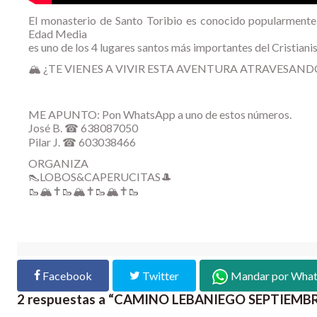
El monasterio de Santo Toribio es conocido popularmente 
Edad Media
es uno de los 4 lugares santos más importantes del Cristian
🏔️ ¿TE VIENES A VIVIR ESTA AVENTURA ATRAVESAND
ME APUNTO: Pon WhatsApp a uno de estos números.
José B. ☎ 638087050
Pilar J. ☎ 603038466
ORGANIZA
👠LOBOS&CAPERUCITAS🎩
🥾🏔️✝️🥾🏔️✝️🥾🏔️✝️🥾
Facebook
Twitter
Mandar por Wha
2 respuestas a “CAMINO LEBANIEGO SEPTIEMB