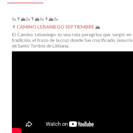
🥾✝️🏔️🥾✝️🏔️🥾✝️🏔️🥾
✝️
CAMINO LEBANIEGO SEPTIEMBRE
🏔️
El Camino Lebaniego es una ruta peregrina que surgió en e
tradición, el trozo de la cruz donde fue crucificado Jesuc
de Santo Toribio de Liébana.