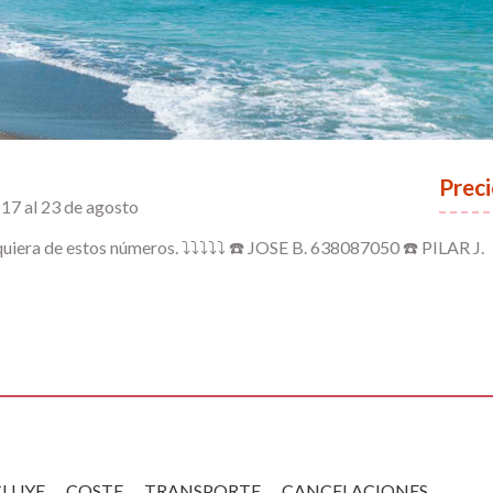
Preci
 17 al 23 de agosto
era de estos números. ⤵⤵⤵⤵⤵ ☎ JOSE B. 638087050 ☎ PILAR J.
CLUYE
COSTE
TRANSPORTE
CANCELACIONES