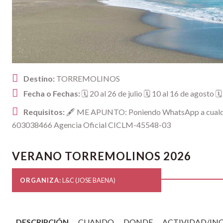
Destino:
TORREMOLINOS
Fecha o Fechas:
🗓 20 al 26 de julio 🗓 10 al 16 de agosto 
Requisitos:
🖋 ME APUNTO: Poniendo WhatsApp a cualqui
603038466 Agencia Oficial CICLM-45548-03
VERANO TORREMOLINOS 2026
ORGANIZA:
L&C (JOSE BAENA)
DESCRIPCIÓN
CUANDO
DONDE
ACTIVIDAD/IN