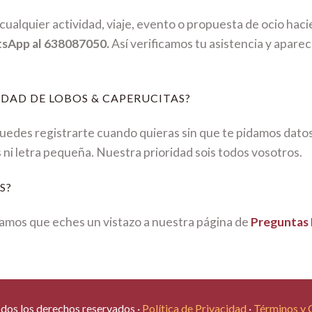
ualquier actividad, viaje, evento o propuesta de ocio hac
tsApp al 638087050.
Así verificamos tu asistencia y aparec
DAD DE LOBOS & CAPERUCITAS?
Puedes registrarte cuando quieras sin que te pidamos dato
s ni letra pequeña. Nuestra prioridad sois todos vosotros.
S?
mos que eches un vistazo a nuestra página de
Preguntas
os los derechos reservados ·
Política de Privacidad
·
Términos y 