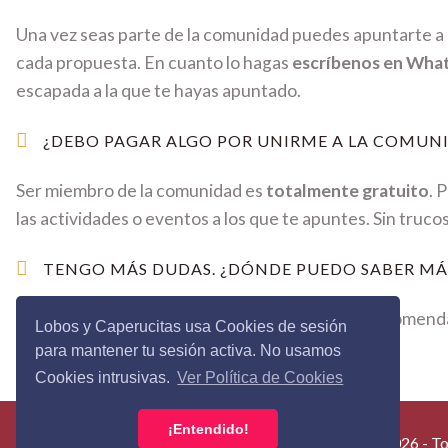
Una vez seas parte de la comunidad puedes apuntarte a c
cada propuesta. En cuanto lo hagas
escríbenos en Wha
escapada a la que te hayas apuntado.
¿DEBO PAGAR ALGO POR UNIRME A LA COMUNI
Ser miembro de la comunidad es
totalmente gratuito
. 
las actividades o eventos a los que te apuntes. Sin truco
TENGO MÁS DUDAS. ¿DÓNDE PUEDO SABER MÁ
A grandes preguntas grandes respuestas. Te recomenda
Lobos y Caperucitas usa Cookies de sesión
cada respuesta.
para mantener tu sesión activa. No usamos
Cookies intrusivas.
Ver Política de Cookies
¡Entendido!
Lobos&Caperucitas © 2026 - Tod