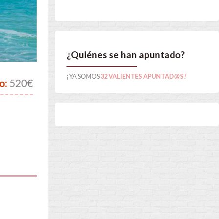
¿Quiénes se han apuntado?
¡YA SOMOS
32 VALIENTES APUNTAD@S!
o:
520€