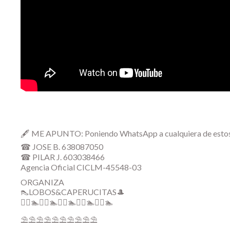
🖋 ME APUNTO: Poniendo WhatsApp a cualquiera de estos
☎ JOSE B. 638087050
☎ PILAR J. 603038466
Agencia Oficial CICLM-45548-03
ORGANIZA
👠LOBOS&CAPERUCITAS🎩
🏄‍♀🏊🏄‍♀🏊🏄‍♀🏊🏄‍♀🏊🏄‍♀🏊
⛱⛱⛱⛱⛱⛱⛱⛱⛱⛱