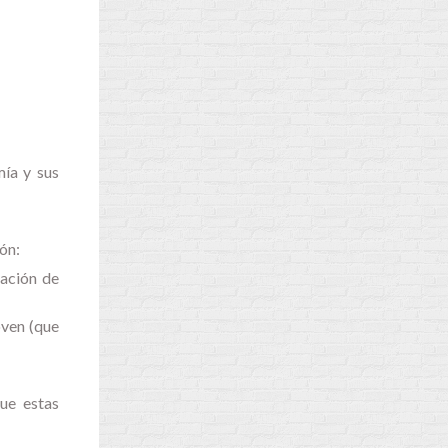
mía y sus
ón:
zación de
oven (que
ue estas