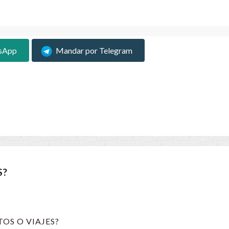
sApp
Mandar por Telegram
S?
OS O VIAJES?