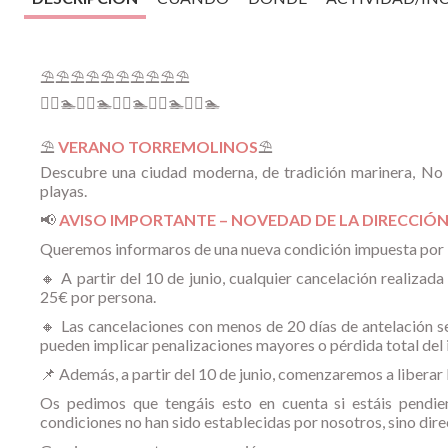
⛱⛱⛱⛱⛱⛱⛱⛱⛱⛱
🏄‍♀🏊🏄‍♀🏊🏄‍♀🏊🏄‍♀🏊🏄‍♀🏊
⛱
VERANO TORREMOLINOS
⛱
Descubre una ciudad moderna, de tradición marinera, No te
playas.
📢
AVISO IMPORTANTE – NOVEDAD DE LA DIRECCIÓN
Queremos informaros de una nueva condición impuesta por la 
🔸 A partir del 10 de junio, cualquier cancelación realizad
25€ por persona.
🔸 Las cancelaciones con menos de 20 días de antelación se
pueden implicar penalizaciones mayores o pérdida total del 
📌 Además, a partir del 10 de junio, comenzaremos a liberar 
Os pedimos que tengáis esto en cuenta si estáis pendie
condiciones no han sido establecidas por nosotros, sino dire