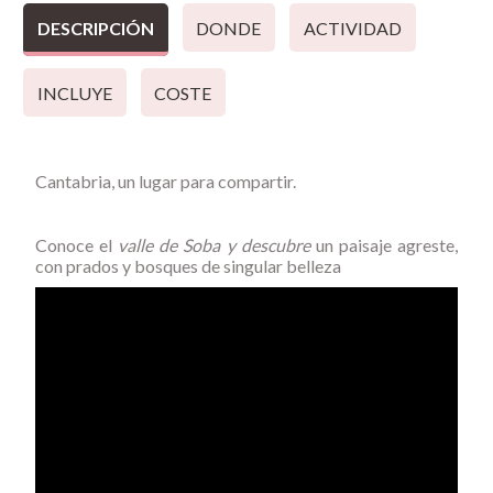
DESCRIPCIÓN
DONDE
ACTIVIDAD
INCLUYE
COSTE
Cantabria, un lugar para compartir.
Conoce el
valle de Soba y descubre
un paisaje agreste,
con prados y bosques de singular belleza