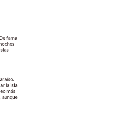
. De fama
 noches,
esias
araíso.
r la isla
áneo más
e, aunque