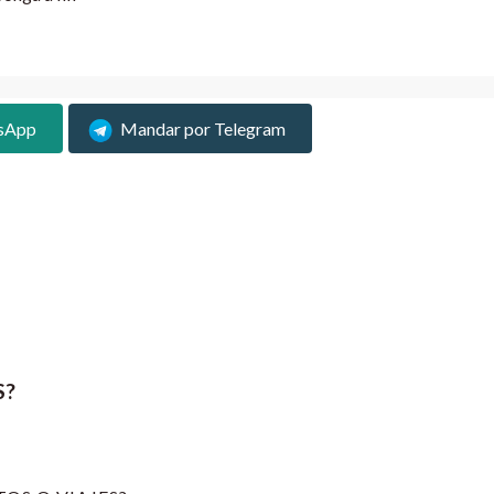
sApp
Mandar por Telegram
S?