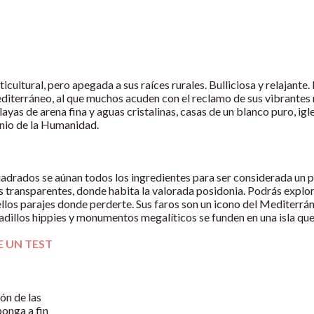
icultural, pero apegada a sus raíces rurales. Bulliciosa y relajante
diterráneo, al que muchos acuden con el reclamo de sus vibrantes
yas de arena fina y aguas cristalinas, casas de un blanco puro, igl
monio de la Humanidad.
adrados se aúnan todos los ingredientes para ser considerada un p
 transparentes, donde habita la valorada posidonia. Podrás explora
bellos parajes donde perderte. Sus faros son un icono del Mediterr
adillos hippies y monumentos megalíticos se funden en una isla qu
E UN TEST
ón de las
onga a fin