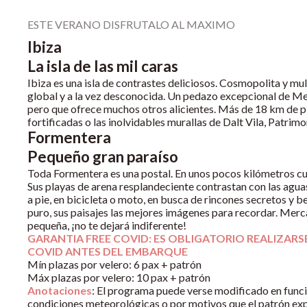
ESTE VERANO DISFRUTALO AL MAXIMO
Ibiza
La isla de las mil caras
Ibiza es una isla de contrastes deliciosos. Cosmopolita y mult
global y a la vez desconocida. Un pedazo excepcional de Me
pero que ofrece muchos otros alicientes. Más de 18 km de pla
fortificadas o las inolvidables murallas de Dalt Vila, Patri
Formentera
Pequeño gran paraíso
Toda Formentera es una postal. En unos pocos kilómetros cu
Sus playas de arena resplandeciente contrastan con las aguas
a pie, en bicicleta o moto, en busca de rincones secretos y 
puro, sus paisajes las mejores imágenes para recordar. Merc
pequeña, ¡no te dejará indiferente!
GARANTIA FREE COVID: ES OBLIGATORIO REALIZARS
COVID ANTES DEL EMBARQUE
Mín plazas por velero: 6 pax + patrón
Máx plazas por velero: 10 pax + patrón
Anotaciones
: El programa puede verse modificado en funci
condiciones meteorológicas o por motivos que el patrón exp