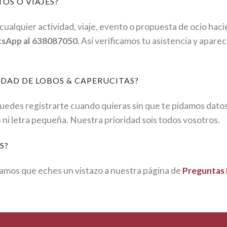
OS O VIAJES?
ualquier actividad, viaje, evento o propuesta de ocio hac
tsApp al 638087050.
Así verificamos tu asistencia y aparec
DAD DE LOBOS & CAPERUCITAS?
Puedes registrarte cuando quieras sin que te pidamos dato
s ni letra pequeña. Nuestra prioridad sois todos vosotros.
S?
mos que eches un vistazo a nuestra página de
Preguntas