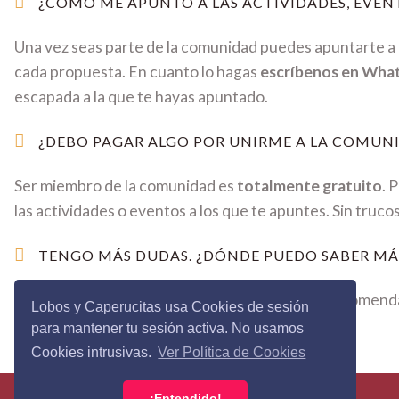
¿CÓMO ME APUNTO A LAS ACTIVIDADES, EVENT
Una vez seas parte de la comunidad puedes apuntarte a c
cada propuesta. En cuanto lo hagas
escríbenos en Wha
escapada a la que te hayas apuntado.
¿DEBO PAGAR ALGO POR UNIRME A LA COMUNI
Ser miembro de la comunidad es
totalmente gratuito
. 
las actividades o eventos a los que te apuntes. Sin truco
TENGO MÁS DUDAS. ¿DÓNDE PUEDO SABER MÁ
A grandes preguntas grandes respuestas. Te recomenda
Lobos y Caperucitas usa Cookies de sesión
cada respuesta.
para mantener tu sesión activa. No usamos
Cookies intrusivas.
Ver Política de Cookies
¡Entendido!