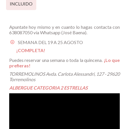
INCLUIDO
Apuntate hoy mismo y en cuanto lo hagas contacta con
638087050 vía Whatsapp (José Baena).
SEMANA DEL 19 A 25 AGOSTO
¡COMPLETA!
Puedes reservar una semana o toda la quincena.
¡Lo que
prefieras!
TORREMOLINOS Avda. Carlota Alessandri, 127 · 29620
Torremolinos
ALBERGUE CATEGORIA 2 ESTRELLAS