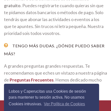
gratuito
. Puedes registrarte cuando quieras sin que
te pidamos datos bancarios o métodos de pago. Solo
tendrás que abonar las actividades o eventos a los
que te apuntes. Sin trucos ni letra pequeña. Nuestra
prioridad sois todos vosotros.
TENGO MÁS DUDAS. ¿DÓNDE PUEDO SABER
MÁS?
A grandes preguntas grandes respuestas. Te
recomendamos que eches un vistazo a nuestra página
de
Preguntas Frecuentes
. Hemos dedicado mucho
tiempo y mimo en cada respuesta.
Lobos y Caperucitas usa Cookies de sesión
para mantener tu sesión activa. No usamos
Cookies intrusivas.
Ver Política de Cookies
Lobos&Caperucitas © 2026 - Todos los derechos