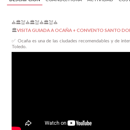
⛪🏛️💒⛪🏛️💒⛪🏛️💒⛪
🏛️
VISITA GUIADA A OCAÑA + CONVENTO SANTO DO
✅ Ocaña es una de las ciudades recomendables y de interé
Toledo.