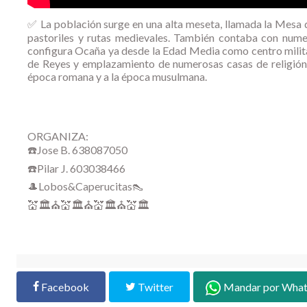
✅ La población surge en una alta meseta, llamada la Mesa d
pastoriles y rutas medievales. También contaba con numer
configura Ocaña ya desde la Edad Media como centro militar,
de Reyes y emplazamiento de numerosas casas de religión. 
época romana y a la época musulmana.
ORGANIZA:
☎️Jose B. 638087050
☎️Pilar J. 603038466
🎩Lobos&Caperucitas👠
💒🏛️⛪💒🏛️⛪💒🏛️⛪💒🏛️
Facebook
Twitter
Mandar por Wha