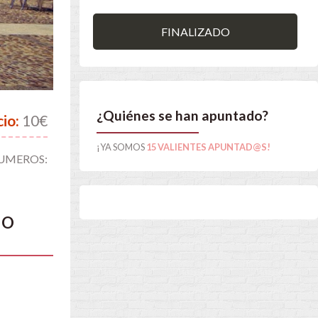
FINALIZADO
¿Quiénes se han apuntado?
cio:
10€
¡YA SOMOS
15 VALIENTES APUNTAD@S!
NUMEROS:
ÑO