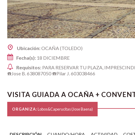
Ubicación:
OCAÑA (TOLEDO)
Fecha(s):
18 DICIEMBRE
Requisitos:
PARA RESERVAR TU PLAZA, IMPRESCIN
☎️Jose B. 638087050 ☎️Pilar J. 603038466
VISITA GUIADA A OCAÑA + CONVE
ORGANIZA:
Lobos&Caperucitas (Jose Baena)
DESCRIPCIÓN
CUANDO/HORA
ACTIVIDAD
COS