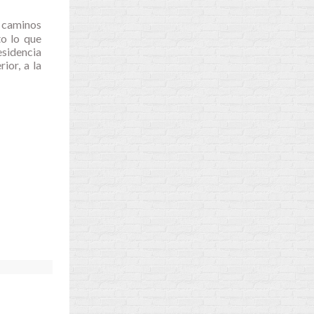
s caminos
to lo que
esidencia
ior, a la