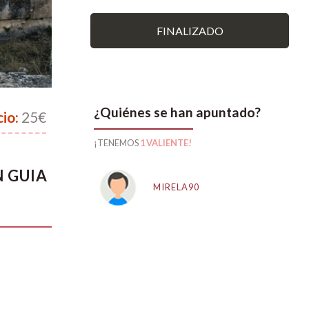
FINALIZADO
¿Quiénes se han apuntado?
cio:
25€
¡TENEMOS
1 VALIENTE!
N GUIA
MIRELA90