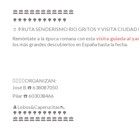
🏛️🏛️🏛️🏛️🏛️🏛️🏛️🏛️🏛️🏛️🏛️
🌳🌳🌳🌳🌳🌳🌳🌳🌳🌳🌳
🏺⚱️RUTA SENDERISMO RIO GRITOS Y VISITA CIUDAD
Remóntate a la época romana con esta
visita guiada al y
los más grandes descubiertos en España hasta la fecha.
🙅‍♂️🙅‍♀️ORGANIZAN:
José B ☎️ 638087050
Pilar ☎️ 603038466
🎩Lobos&Caperucitas👠
🌳🌳🌳🌳🌳🌳🌳🌳🌳🌳🌳
🏛️🏛️🏛️🏛️🏛️🏛️🏛️🏛️🏛️🏛️🏛️