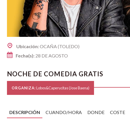
Ubicación:
OCAÑA (TOLEDO)
Fecha(s):
28 DE AGOSTO
NOCHE DE COMEDIA GRATIS
ORGANIZA:
Lobos&Caperucitas (Jose Baena)
DESCRIPCIÓN
CUANDO/HORA
DONDE
COSTE