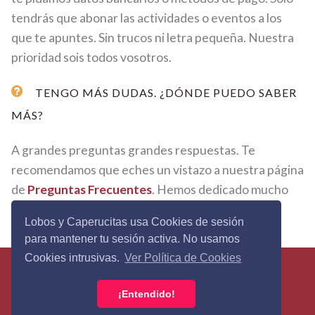
tendrás que abonar las actividades o eventos a los
que te apuntes. Sin trucos ni letra pequeña. Nuestra
prioridad sois todos vosotros.
TENGO MÁS DUDAS. ¿DÓNDE PUEDO SABER
MÁS?
A grandes preguntas grandes respuestas. Te
recomendamos que eches un vistazo a nuestra página
de
Preguntas Frecuentes
. Hemos dedicado mucho
tiempo y mimo en cada respuesta.
Lobos y Caperucitas usa Cookies de sesión
para mantener tu sesión activa. No usamos
Cookies intrusivas.
Ver Política de Cookies
Lobos&Caperucitas © 2026 - Todos los derechos
reservados ·
Política de Privacidad
·
Términos y
¡Entendido!
Condiciones
·
Política de Cookies