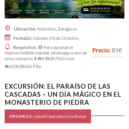
Ubicación:
Nuévalos, Zaragoza
Fecha(s):
Sábado, 03 de Octubre.
Requisitos:
🔴 Para apuntarse
Precio:
85€
imprescindible mandar whatsapp a uno de
estos números ⬇️ ☎️638087050 Jose
☎️603038466 Pilar
EXCURSIÓN: EL PARAÍSO DE LAS
CASCADAS – UN DÍA MÁGICO EN EL
MONASTERIO DE PIEDRA
ORGANIZA:
Lobos&Caperucitas (Jose Baena)