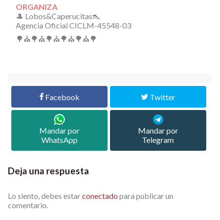
ORGANIZA
🎩 Lobos&Caperucitas👠
Agencia Oficial CICLM-45548-03
🌳⛪️🌳⛪️🌳⛪️🌳⛪️🌳⛪️🌳
Facebook
Twitter
Mandar por
Mandar por
WhatsApp
Telegram
Deja una respuesta
Lo siento, debes estar
conectado
para publicar un
comentario.