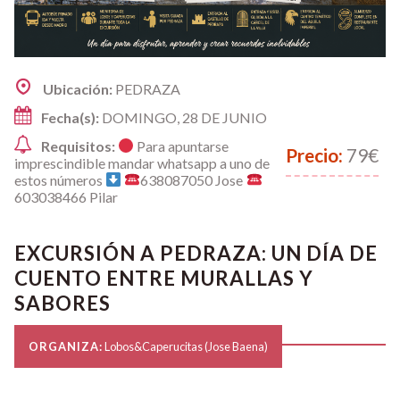
Ubicación:
PEDRAZA
Fecha(s):
DOMINGO, 28 DE JUNIO
Requisitos:
Para apuntarse
Precio:
79€
imprescindible mandar whatsapp a uno de
estos números
638087050 Jose
603038466 Pilar
EXCURSIÓN A PEDRAZA: UN DÍA DE
CUENTO ENTRE MURALLAS Y
SABORES
ORGANIZA:
Lobos&Caperucitas (Jose Baena)