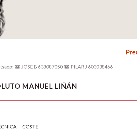
Pre
 whatsapp: ☎ JOSE B 638087050 ☎ PILAR J 603038466
OLUTO MANUEL LIÑÁN
ECNICA
COSTE