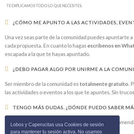
TE EXPLICAMOS TODO LO QUE NECESITES.
¿CÓMO ME APUNTO A LAS ACTIVIDADES, EVENT
Una vez seas parte de la comunidad puedes apuntarte a c
cada propuesta. En cuanto lo hagas
escríbenos en Wha
escapada a la que te hayas apuntado.
¿DEBO PAGAR ALGO POR UNIRME A LA COMUNI
Ser miembro de la comunidad es
totalmente gratuito
. 
las actividades o eventos a los que te apuntes. Sin truco
TENGO MÁS DUDAS. ¿DÓNDE PUEDO SABER MÁ
A grandes preguntas grandes respuestas. Te recomenda
Lobos y Caperucitas usa Cookies de sesión
cada respuesta.
para mantener tu sesión activa. No usamos