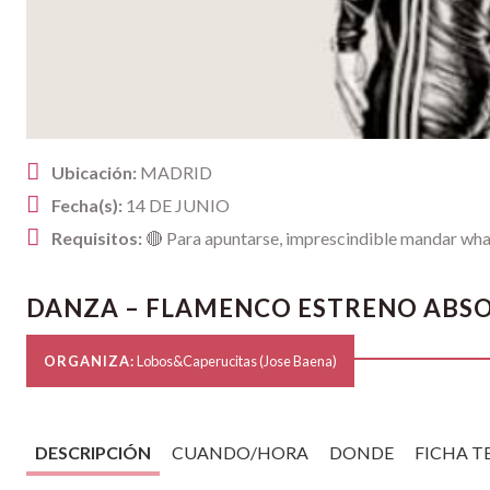
Ubicación:
MADRID
Fecha(s):
14 DE JUNIO
Requisitos:
🔴 Para apuntarse, imprescindible mandar
DANZA – FLAMENCO ESTRENO ABS
ORGANIZA:
Lobos&Caperucitas (Jose Baena)
DESCRIPCIÓN
CUANDO/HORA
DONDE
FICHA T