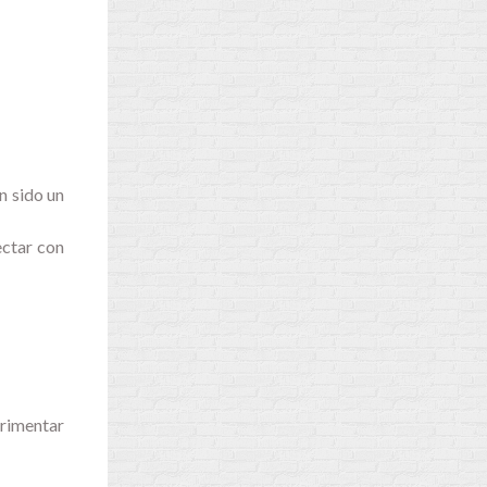
n sido un
ectar con
erimentar