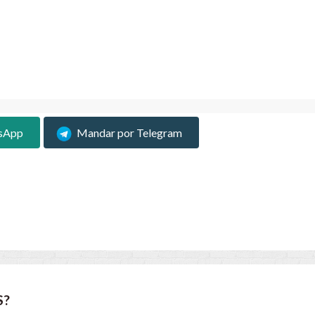
sApp
Mandar por Telegram
S?