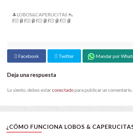
🎩LOBOS&CAPERUCITAS 👠
💃🏻🩰💃🏻🩰💃🏻🩰💃🏻🩰💃🏻🩰
Facebook
Twitter
Mandar por What
Deja una respuesta
Lo siento, debes estar
conectado
para publicar un comentario.
¿CÓMO FUNCIONA LOBOS & CAPERUCITA