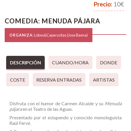
Precio:
10€
COMEDIA: MENUDA PÁJARA
ORGANIZA:
Lobos&Caperucitas (Jose Baena)
DESCRIPCIÓN
CUANDO/HORA
DONDE
COSTE
RESERVA ENTRADAS
ARTISTAS
Disfruta con el humor de
Carmen Alcaide
y su
Menuda
pájara
en el
Teatro de las Aguas.
Presentado por el estupendo y conocido monologuista
Raúl Fervé.