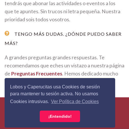
tendrás que abonar las actividades o eventos a los
que te apuntes. Sin trucos ni letra pequeña. Nuestra
prioridad sois todos vosotros.
TENGO MÁS DUDAS. ¿DÓNDE PUEDO SABER
MÁS?
A grandes preguntas grandes respuestas. Te
recomendamos que eches un vistazo a nuestra página
de
Preguntas Frecuentes
. Hemos dedicado mucho
tiempo y mimo en cada respuesta.
Lobos y Caperucitas usa Cookies de sesión
para mantener tu sesión activa. No usamos
Cookies intrusivas.
Ver Política de Cookies
Lobos&Caperucitas © 2026 - Todos los derechos
reservados ·
Política de Privacidad
·
Términos y
¡Entendido!
Condiciones
·
Política de Cookies