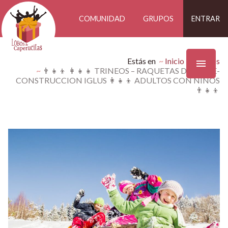
COMUNIDAD
GRUPOS
ENTRAR
Estás en
Inicio
Eventos
👨‍👧‍👦 👩‍👧‍👧 TRINEOS – RAQUETAS DE NIEVE-
CONSTRUCCION IGLUS 👩‍👧‍👦 ADULTOS CON NIÑOS
👨‍👧‍👦