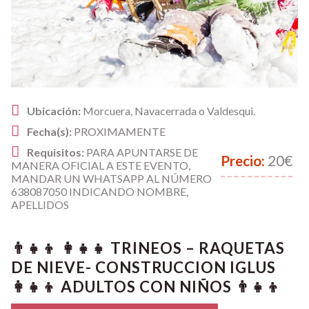
Ubicación:
Morcuera, Navacerrada o Valdesqui.
Fecha(s):
PROXIMAMENTE
Requisitos:
PARA APUNTARSE DE
Precio:
20€
MANERA OFICIAL A ESTE EVENTO,
MANDAR UN WHATSAPP AL NÚMERO
638087050 INDICANDO NOMBRE,
APELLIDOS
👨‍👧‍👦 👩‍👧‍👧 TRINEOS – RAQUETAS
DE NIEVE- CONSTRUCCION IGLUS
👩‍👧‍👦 ADULTOS CON NIÑOS 👨‍👧‍👦