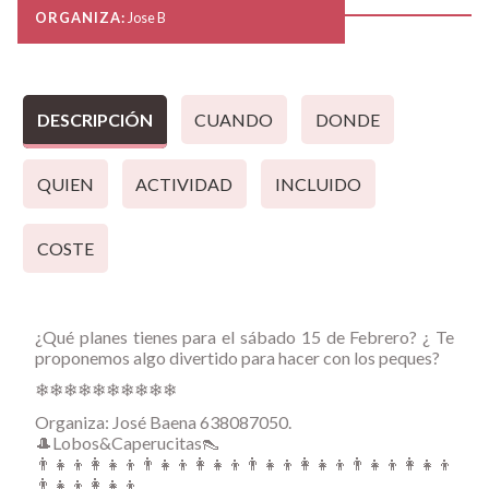
ORGANIZA:
Jose B
DESCRIPCIÓN
CUANDO
DONDE
QUIEN
ACTIVIDAD
INCLUIDO
COSTE
¿Qué planes tienes para el sábado 15 de Febrero? ¿ Te
proponemos algo divertido para hacer con los peques?
❄❄❄❄❄❄❄❄❄❄
Organiza: José Baena 638087050.
🎩Lobos&Caperucitas👠
👨‍👧‍👦👩‍👧‍👦👨‍👧‍👦👩‍👧‍👦👨‍👧‍👦👩‍👧‍👦👨‍👧‍👦👩‍👧‍👦
👨‍👧‍👦👩‍👧‍👦