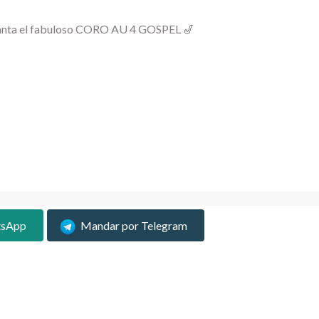
to. Canta el fabuloso CORO AU 4 GOSPEL 🎷
tsApp
Mandar por Telegram