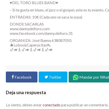
♥DEL TORO BLUES BAND♥
– Si te gusta en blues, el jazz o el gospel, este es tu even
ENTRADAS: 10€ (Cada uno se saca la suya)
DONDE SACARLAS
www.dannydeltoro.com
www.facebook.com/danny.deltoro.31
ORGANIZA: José Baena 638087050.
🎩Lobos&Caperucitas👠
🎷🎺🎸🎷🎺🎸🎷🎺🎸🎷🎺
Facebook
Twitter
Mandar por Wha
Deja una respuesta
Lo siento, debes estar
conectado
para publicar un comentario.