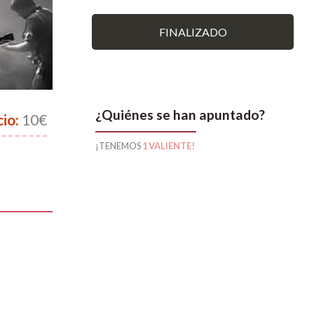
FINALIZADO
¿Quiénes se han apuntado?
cio:
10€
¡TENEMOS
1 VALIENTE!