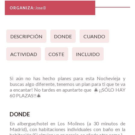
ORGANIZA:
Jose B
DESCRIPCIÓN
DONDE
CUANDO
ACTIVIDAD
COSTE
INCLUIDO
Si aún no has hecho planes para esta Nochevieja y
buscas algo diferente, tenemos un plan para ti que te va
a encantar! No tardes en apuntarte que 🎄¡¡SÓLO HAY
60 PLAZAS!!🎄
DONDE
En albergue/hotel en Los Molinos (a 30 minutos de
Madrid), con habitaciones individuales con baño en la
habitación (Si alguien va en pareja, se añade otra cama )