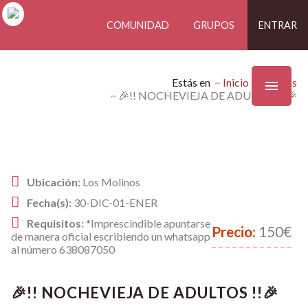
COMUNIDAD
GRUPOS
ENTRAR
Estás en
Inicio
Eventos
🎉!! NOCHEVIEJA DE ADULTOS !!🎉
Ubicación:
Los Molinos
Fecha(s):
30-DIC-01-ENER
Requisitos:
*Imprescindible apuntarse
Precio:
150€
de manera oficial escribiendo un whatsapp
al número 638087050
🎉!! NOCHEVIEJA DE ADULTOS !!🎉