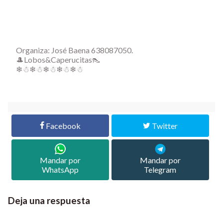
Organiza: José Baena 638087050.
🎩Lobos&Caperucitas👠
❄☃❄☃❄☃❄☃❄☃
Facebook
Twitter
Mandar por
Mandar por
WhatsApp
Telegram
Deja una respuesta