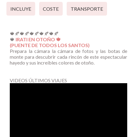
INCLUYE
COSTE
TRANSPORTE
🍁🍂🍁🍂🍁🍂🍁🍂🍁🍂
🍁
IRATI EN OTOÑO 🍁
(PUENTE DE TODOS LOS SANTOS)
Prepara la cámara la cámara de fotos y las botas de
monte para descubrir cada rincón de este espectacular
hayedo y sus increíbles colores de otoño.
VIDEOS ÚLTIMOS VIAJES