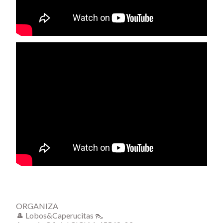
ORGANIZA
🎩 Lobos&Caperucitas 👠