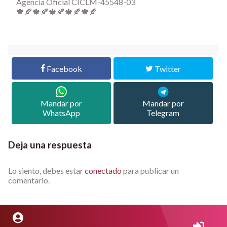
Agencia Oficial CICLM-45548-03
🍁🍂🍁🍂🍁🍂🍁🍂🍁🍂
Facebook
Twitter
Mandar por
Mandar por
WhatsApp
Telegram
Deja una respuesta
Lo siento, debes estar
conectado
para publicar un
comentario.