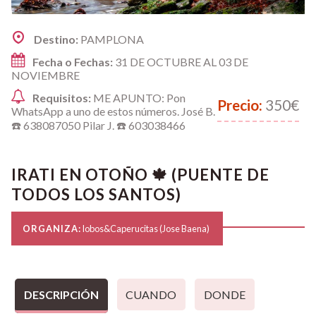
Destino:
PAMPLONA
Fecha o Fechas:
31 DE OCTUBRE AL 03 DE
NOVIEMBRE
Requisitos:
ME APUNTO: Pon
Precio:
350€
WhatsApp a uno de estos números. José B.
☎️ 638087050 Pilar J. ☎️ 603038466
IRATI EN OTOÑO 🍁 (PUENTE DE
TODOS LOS SANTOS)
ORGANIZA:
lobos&Caperucitas (Jose Baena)
DESCRIPCIÓN
CUANDO
DONDE