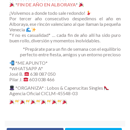
*
FIN DE AÑO EN ALBORAYA
*
¡Volvemos a donde todo sale redondo!
Por tercer año consecutivo despedimos el año en
Alboraya, ese rincón valenciano al que llaman la pequeña
Venecia
*Y no es casualidad* … cada fin de año allí ha sido puro
buen rollo, diversión y momentos inolvidables.
*Prepárate para un fin de semana con el equilibrio
perfecto entre fiesta, amigos y un entorno precioso
*ME APUNTO*
*WHATSAPP A*
José B.
638 087 050
Pilar J.
603 038 466
*ORGANIZA* : Lobos & Caperucitas Singles
Agencia Oficial CICLM-45548-03