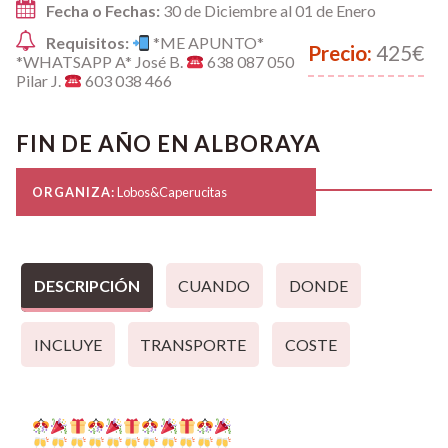
Fecha o Fechas:
30 de Diciembre al 01 de Enero
Requisitos:
*ME APUNTO*
Precio:
425€
*WHATSAPP A* José B.
638 087 050
Pilar J.
603 038 466
FIN DE AÑO EN ALBORAYA
ORGANIZA:
Lobos&Caperucitas
DESCRIPCIÓN
CUANDO
DONDE
INCLUYE
TRANSPORTE
COSTE