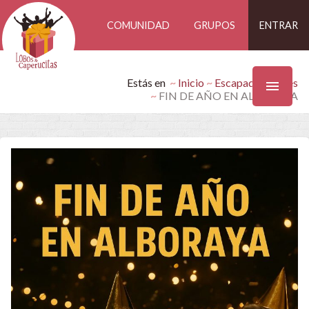
COMUNIDAD
GRUPOS
ENTRAR
Estás en
Inicio
Escapadas Findes
FIN DE AÑO EN ALBORAYA