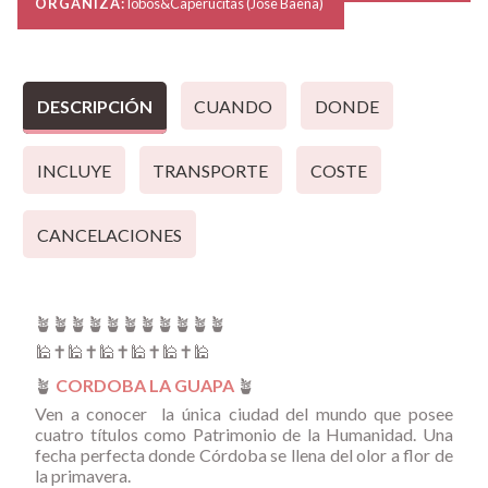
ORGANIZA:
lobos&Caperucitas (Jose Baena)
DESCRIPCIÓN
CUANDO
DONDE
INCLUYE
TRANSPORTE
COSTE
CANCELACIONES
🪴🪴🪴🪴🪴🪴🪴🪴🪴🪴🪴
🕌✝️🕌✝️🕌✝️🕌✝️🕌✝️🕌
🪴
CORDOBA LA GUAPA
🪴
Ven a conocer la única ciudad del mundo que posee
cuatro títulos como Patrimonio de la Humanidad. Una
fecha perfecta donde Córdoba se llena del olor a flor de
la primavera.