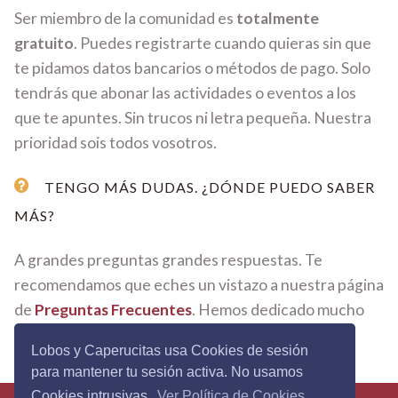
Ser miembro de la comunidad es
totalmente
gratuito
. Puedes registrarte cuando quieras sin que
te pidamos datos bancarios o métodos de pago. Solo
tendrás que abonar las actividades o eventos a los
que te apuntes. Sin trucos ni letra pequeña. Nuestra
prioridad sois todos vosotros.
TENGO MÁS DUDAS. ¿DÓNDE PUEDO SABER
MÁS?
A grandes preguntas grandes respuestas. Te
recomendamos que eches un vistazo a nuestra página
de
Preguntas Frecuentes
. Hemos dedicado mucho
tiempo y mimo en cada respuesta.
Lobos y Caperucitas usa Cookies de sesión
para mantener tu sesión activa. No usamos
Cookies intrusivas.
Ver Política de Cookies