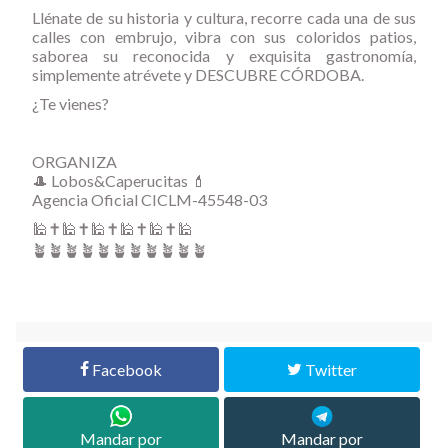
Llénate de su historia y cultura, recorre cada una de sus
calles con embrujo, vibra con sus coloridos patios,
saborea su reconocida y exquisita gastronomía,
simplemente atrévete y DESCUBRE CÓRDOBA.
¿Te vienes?
ORGANIZA
🎩 Lobos&Caperucitas 💄
Agencia Oficial CICLM-45548-03
🕌✝️🕌✝️🕌✝️🕌✝️🕌✝️🕌
🪴🪴🪴🪴🪴🪴🪴🪴🪴🪴🪴
Facebook
Twitter
Mandar por
Mandar por