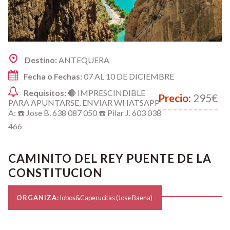
Destino:
ANTEQUERA
Fecha o Fechas:
07 AL 10 DE DICIEMBRE
Requisitos:
🔴 IMPRESCINDIBLE
Precio:
295€
PARA APUNTARSE, ENVIAR WHATSAPP
A: ☎️ Jose B. 638 087 050 ☎️ Pilar J. 603 038
466
CAMINITO DEL REY PUENTE DE LA
CONSTITUCION
ORGANIZA:
lobos&Caperucitas (Jose Baena)