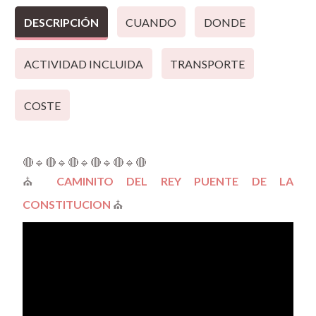
DESCRIPCIÓN
CUANDO
DONDE
ACTIVIDAD INCLUIDA
TRANSPORTE
COSTE
🔴🔹🔴🔹🔴🔹🔴🔹🔴🔹🔴
⛪
CAMINITO DEL REY PUENTE DE LA
CONSTITUCION
⛪