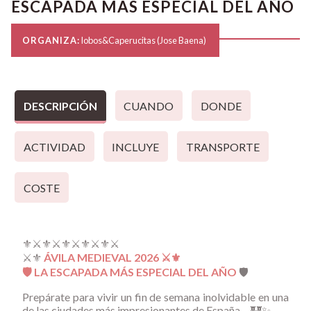
ESCAPADA MÁS ESPECIAL DEL AÑO
ORGANIZA:
lobos&Caperucitas (Jose Baena)
DESCRIPCIÓN
CUANDO
DONDE
ACTIVIDAD
INCLUYE
TRANSPORTE
COSTE
⚜️⚔️⚜️⚔️⚜️⚔️⚜️⚔️⚜️⚔️
⚔️⚜️
ÁVILA MEDIEVAL 2026 ⚔️⚜️
🛡️ LA ESCAPADA MÁS ESPECIAL DEL AÑO
🛡️
Prepárate para vivir un fin de semana inolvidable en una
de las ciudades más impresionantes de España… 🏰✨