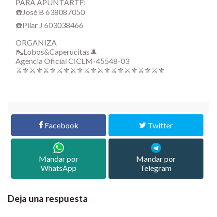
PARA APUNTARTE:
☎️José B 638087050
☎️Pilar J 603038466
ORGANIZA
👠Lobos&Caperucitas🎩
Agencia Oficial CICLM-45548-03
⚔️⚜️⚔️⚜️⚔️⚜️⚔️⚜️⚔️⚜️⚔️⚜️⚔️⚜️⚔️⚜️⚔️⚜️⚔️⚜️⚔️⚜️
Facebook
Twitter
Mandar por
Mandar por
WhatsApp
Telegram
Deja una respuesta