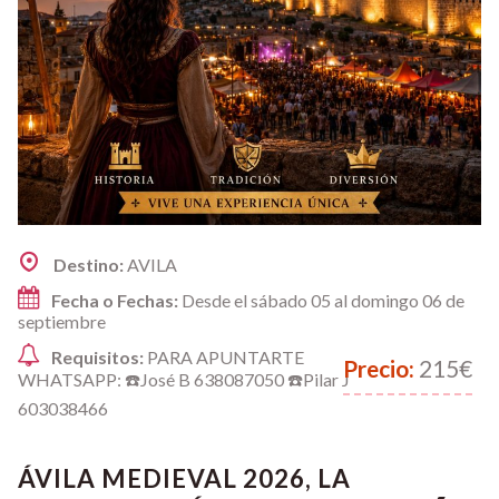
Destino:
AVILA
Fecha o Fechas:
Desde el sábado 05 al domingo 06 de
septiembre
Requisitos:
PARA APUNTARTE
Precio:
215€
WHATSAPP: ☎️José B 638087050 ☎️Pilar J
603038466
ÁVILA MEDIEVAL 2026, LA