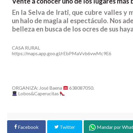
Vente a conocer uno de los lugares más 
En la Selva de Irati, que cubre valles y
un halo de magia al espectáculo. Nos a
belleza en busca de los ocres de sus haya
CASA RURAL
https://maps.app.goo.gl/rEbPMaVvb6vwMc9E6
ORGANIZA: José Baena
638087050.
Lobos&Caperucitas
Facebook
Twitter
Mandar por Wha