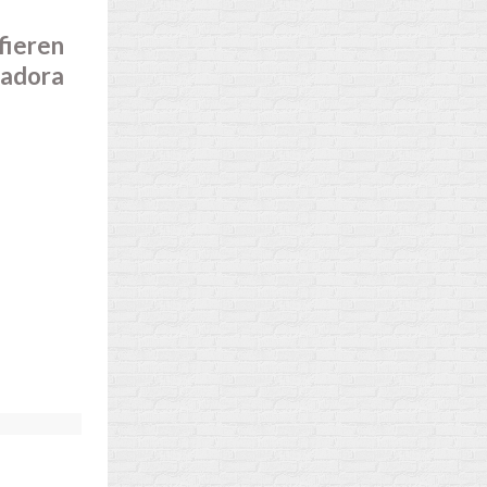
fieren
tadora